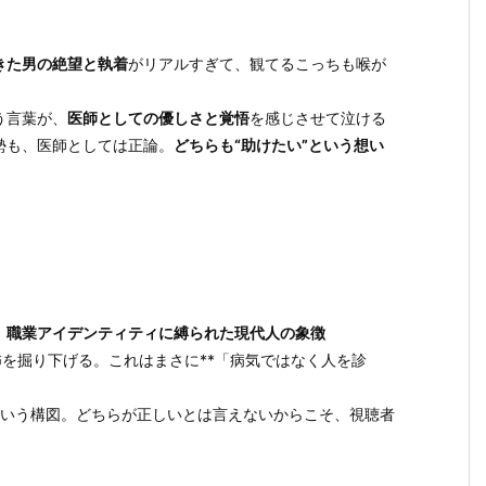
きた男の絶望と執着
がリアルすぎて、観てるこっちも喉が
う言葉が、
医師としての優しさと覚悟
を感じさせて泣ける
勢も、医師としては正論。
どちらも“助けたい”という想い
、
職業アイデンティティに縛られた現代人の象徴
怖を掘り下げる。これはまさに**「病気ではなく人を診
いう構図。どちらが正しいとは言えないからこそ、視聴者