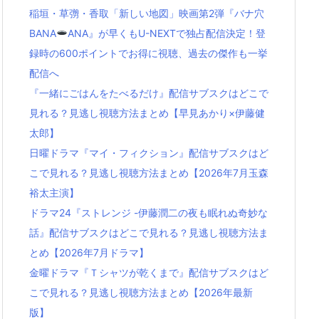
稲垣・草彅・香取「新しい地図」映画第2弾『バナ穴
BANA
ANA』が早くもU-NEXTで独占配信決定！登
録時の600ポイントでお得に視聴、過去の傑作も一挙
配信へ
『一緒にごはんをたべるだけ』配信サブスクはどこで
見れる？見逃し視聴方法まとめ【早見あかり×伊藤健
太郎】
日曜ドラマ『マイ・フィクション』配信サブスクはど
こで見れる？見逃し視聴方法まとめ【2026年7月玉森
裕太主演】
ドラマ24『ストレンジ -伊藤潤二の夜も眠れぬ奇妙な
話』配信サブスクはどこで見れる？見逃し視聴方法ま
とめ【2026年7月ドラマ】
金曜ドラマ『Ｔシャツが乾くまで』配信サブスクはど
こで見れる？見逃し視聴方法まとめ【2026年最新
版】