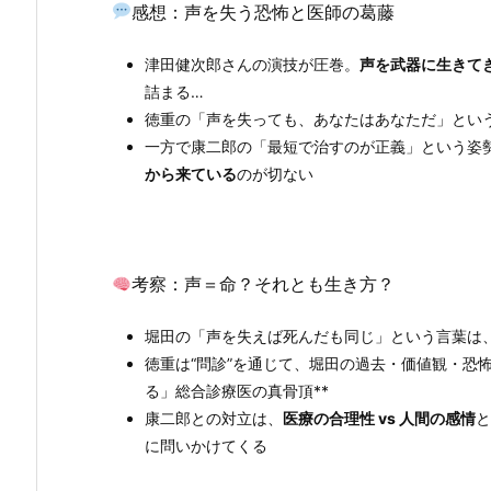
感想：声を失う恐怖と医師の葛藤
津田健次郎さんの演技が圧巻。
声を武器に生きて
詰まる…
徳重の「声を失っても、あなたはあなただ」とい
一方で康二郎の「最短で治すのが正義」という姿
から来ている
のが切ない
考察：声＝命？それとも生き方？
堀田の「声を失えば死んだも同じ」という言葉は
徳重は“問診”を通じて、堀田の過去・価値観・恐
る」総合診療医の真骨頂**
康二郎との対立は、
医療の合理性 vs 人間の感情
と
に問いかけてくる