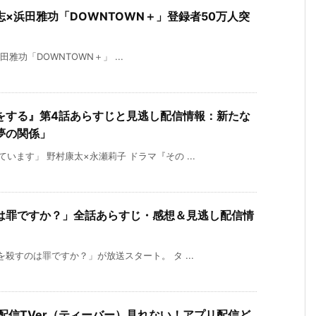
×浜田雅功「DOWNTOWN＋」登録者50万人突
功「DOWNTOWN＋」 ...
をする』第4話あらすじと見逃し配信情報：新たな
夢の関係」
ます」 野村康太×永瀬莉子 ドラマ『その ...
は罪ですか？」全話あらすじ・感想＆見逃し配信情
殺すのは罪ですか？」が放送スタート。 タ ...
マ配信TVer（ティーバー）見れない！アプリ配信ど