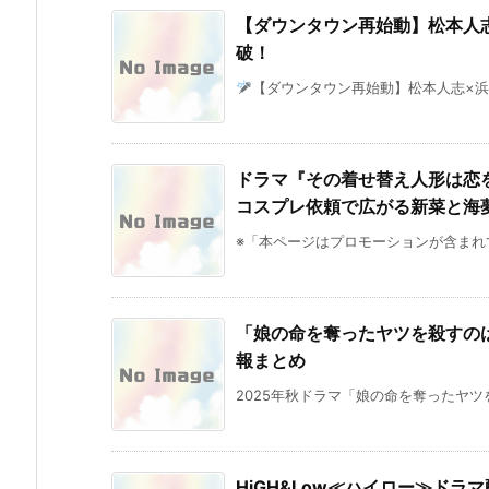
【ダウンタウン再始動】松本人志
破！
【ダウンタウン再始動】松本人志×浜田雅
ドラマ『その着せ替え人形は恋
コスプレ依頼で広がる新菜と海
※「本ページはプロモーションが含まれてい
「娘の命を奪ったヤツを殺すの
報まとめ
2025年秋ドラマ「娘の命を奪ったヤツを
HiGH&Low≪ハイロー≫ドラ