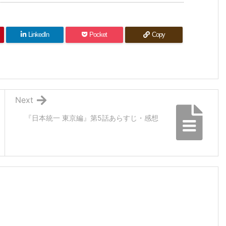
LinkedIn
Pocket
Copy
Next
『日本統一 東京編』第5話あらすじ・感想