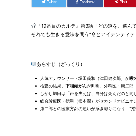
Twitter
Facebook
Pin it
『19番目のカルテ』第3話「どの道を、選ん
それでも生きる意味を問う“命とアイデンティテ
あらすじ（ざっくり）
人気アナウンサー・堀田義和（津田健次郎）が
喉
検査の結果、
下咽頭がん
が判明。外科医・康二郎
しかし堀田は「声を失えば、自分は死んだのと同
総合診療医・徳重（松本潤）がセカンドオピニオ
康二郎との医療方針の違いが浮き彫りになり、
“