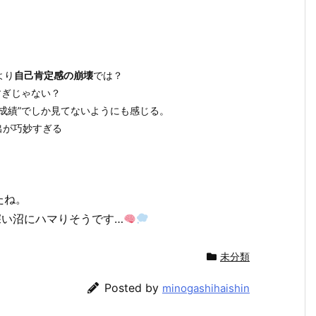
より
自己肯定感の崩壊
では？
すぎじゃない？
成績”でしか見てないようにも感じる。
出が巧妙すぎる
たね。
深い沼にハマりそうです…
未分類
Posted by
minogashihaishin