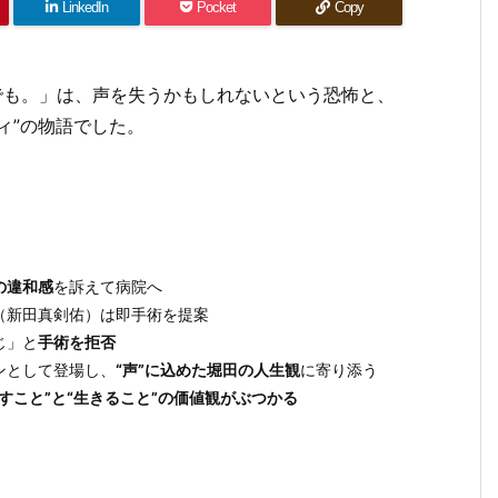
LinkedIn
Pocket
Copy
でも。」は、声を失うかもしれないという恐怖と、
ィ”の物語でした。
の違和感
を訴えて病院へ
（新田真剣佑）は即手術を提案
じ」と
手術を拒否
ンとして登場し、
“声”に込めた堀田の人生観
に寄り添う
治すこと”と“生きること”の価値観がぶつかる