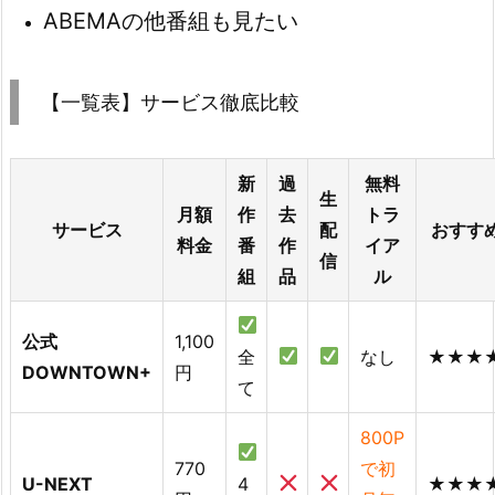
ABEMAの他番組も見たい
【一覧表】サービス徹底比較
新
過
無料
生
月額
作
去
トラ
サービス
配
おすす
料金
番
作
イア
信
組
品
ル
公式
1,100
全
なし
★★★
DOWNTOWN+
円
て
800P
770
で初
U-NEXT
4
★★★