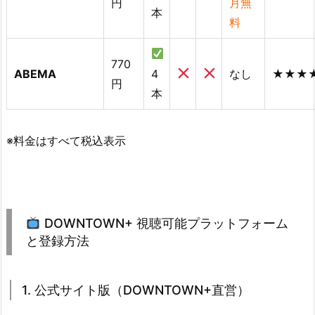
円
月無
本
料
770
ABEMA
4
なし
★★★
円
本
※料金はすべて税込表示
DOWNTOWN+ 視聴可能プラットフォーム
と登録方法
1. 公式サイト版（DOWNTOWN+直営）