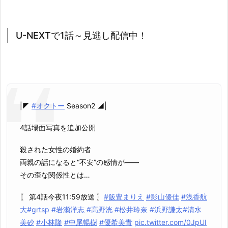
U-NEXTで1話～見逃し配信中！
|◤
#オクトー
Season2 ◢|
4話場面写真を追加公開
殺された女性の婚約者
両親の話になると“不安”の感情が――
その歪な関係性とは…
〖 第4話今夜11:59放送 〗
#飯豊まりえ
#影山優佳
#浅香航
大
#grtsp
#岩瀬洋志
#高野洸
#松井玲奈
#浜野謙太
#清水
美砂
#小林隆
#中尾暢樹
#優希美青
pic.twitter.com/0JpUI