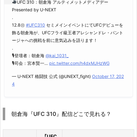
UFC 310：朝倉海 アルティメットメディアデー
Presented by U-NEXT
.
12.8㊐
#UFC310
セミメインイベントにてUFCデビューを
飾る朝倉海が、UFCフライ級王者アレシャンドレ・パント
ージャへの挑戦を前に意気込みを語ります！
.
🎙登壇者：朝倉海
@kai_1031_
🎙司会：宮本賢一…
pic.twitter.com/h4dxMJHzWG
— U-NEXT 格闘技 公式 (@UNEXT_fight)
October 17, 202
4
朝倉海『UFC 310』配信どこで見れる？
『UFC