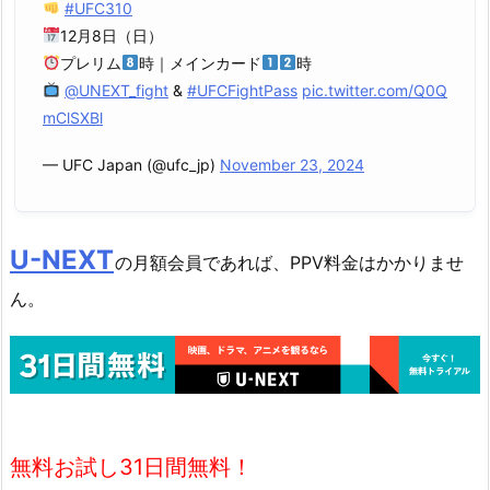
#UFC310
12月8日（日）
プレリム
時｜メインカード
時
@UNEXT_fight
&
#UFCFightPass
pic.twitter.com/Q0Q
mClSXBl
— UFC Japan (@ufc_jp)
November 23, 2024
U-NEXT
の月額会員であれば、PPV料金はかかりませ
ん。
無料お試し31日間無料！