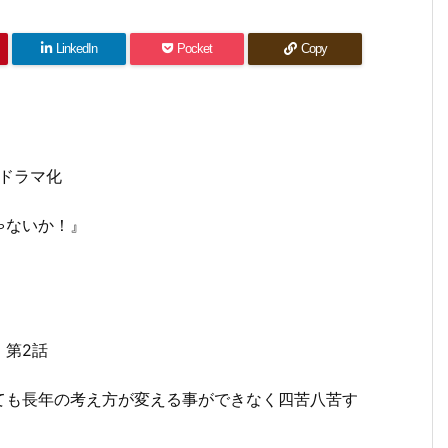
LinkedIn
Pocket
Copy
のドラマ化
ゃないか！』
 第2話
ても長年の考え方が変える事ができなく四苦八苦す
。