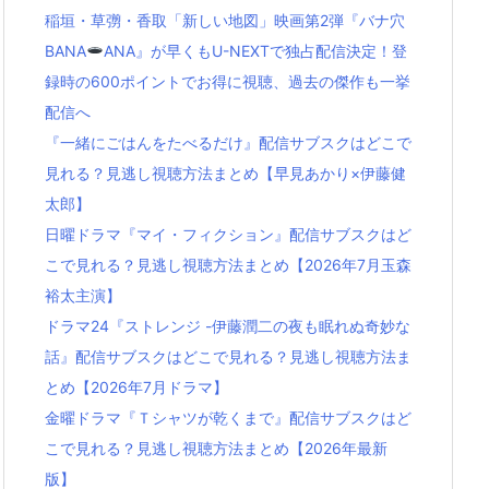
稲垣・草彅・香取「新しい地図」映画第2弾『バナ穴
BANA
ANA』が早くもU-NEXTで独占配信決定！登
録時の600ポイントでお得に視聴、過去の傑作も一挙
配信へ
『一緒にごはんをたべるだけ』配信サブスクはどこで
見れる？見逃し視聴方法まとめ【早見あかり×伊藤健
太郎】
日曜ドラマ『マイ・フィクション』配信サブスクはど
こで見れる？見逃し視聴方法まとめ【2026年7月玉森
裕太主演】
ドラマ24『ストレンジ -伊藤潤二の夜も眠れぬ奇妙な
話』配信サブスクはどこで見れる？見逃し視聴方法ま
とめ【2026年7月ドラマ】
金曜ドラマ『Ｔシャツが乾くまで』配信サブスクはど
こで見れる？見逃し視聴方法まとめ【2026年最新
版】