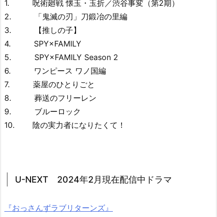
1. 呪術廻戦 懐玉・玉折／渋谷事変（第2期）
2. 「鬼滅の刃」刀鍛冶の里編
3. 【推しの子】
4. SPY×FAMILY
5. SPY×FAMILY Season 2
6. ワンピース ワノ国編
7. 薬屋のひとりごと
8. 葬送のフリーレン
9. ブルーロック
10. 陰の実力者になりたくて！
U-NEXT 2024年2月現在配信中ドラマ
『おっさんずラブリターンズ』