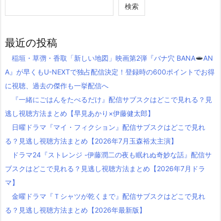
検索
最近の投稿
稲垣・草彅・香取「新しい地図」映画第2弾『バナ穴 BANA
AN
A』が早くもU-NEXTで独占配信決定！登録時の600ポイントでお得
に視聴、過去の傑作も一挙配信へ
『一緒にごはんをたべるだけ』配信サブスクはどこで見れる？見
逃し視聴方法まとめ【早見あかり×伊藤健太郎】
日曜ドラマ『マイ・フィクション』配信サブスクはどこで見れ
る？見逃し視聴方法まとめ【2026年7月玉森裕太主演】
ドラマ24『ストレンジ -伊藤潤二の夜も眠れぬ奇妙な話』配信サ
ブスクはどこで見れる？見逃し視聴方法まとめ【2026年7月ドラ
マ】
金曜ドラマ『Ｔシャツが乾くまで』配信サブスクはどこで見れ
る？見逃し視聴方法まとめ【2026年最新版】