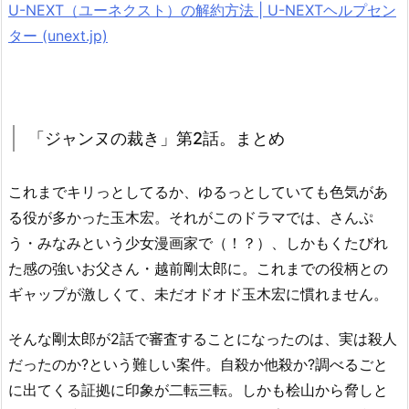
U-NEXT（ユーネクスト）の解約方法 | U-NEXTヘルプセン
ター (unext.jp)
「ジャンヌの裁き」第2話。まとめ
これまでキリっとしてるか、ゆるっとしていても色気があ
る役が多かった玉木宏。それがこのドラマでは、さんぷ
う・みなみという少女漫画家で（！？）、しかもくたびれ
た感の強いお父さん・越前剛太郎に。これまでの役柄との
ギャップが激しくて、未だオドオド玉木宏に慣れません。
そんな剛太郎が2話で審査することになったのは、実は殺人
だったのか?という難しい案件。自殺か他殺か?調べるごと
に出てくる証拠に印象が二転三転。しかも桧山から脅しと