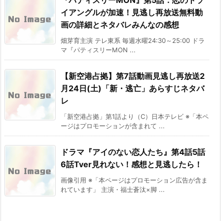
『パティスリーMON』第5話：恋のトラ
イアングルが加速！見逃し再放送無料動
画の詳細とネタバレみんなの感想
畑芽育主演 テレ東系 毎週水曜24:30～25:00 ドラ
マ『パティスリーMON ...
【新空港占拠】第7話動画見逃し再放送2
月24日(土)「新・逃亡」あらすじネタバ
レ
「新空港占拠」第1話より（C）日本テレビ ※「本ペ
ージはプロモーションが含まれて ...
ドラマ『アイのない恋人たち』第4話5話
6話Tver見れない！感想と見逃したら！
画像引用 ※「本ページはプロモーション広告が含ま
れています」 主演・福士蒼汰×脚 ...