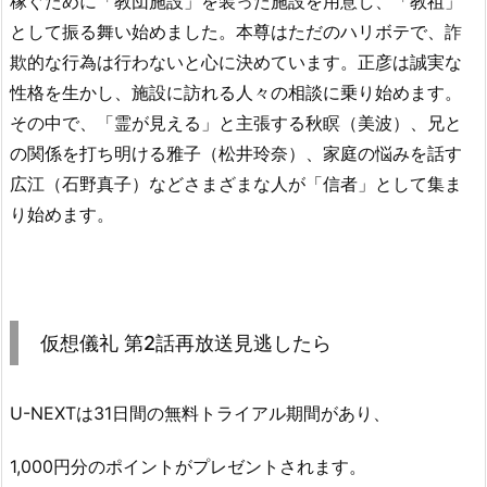
稼ぐために「教団施設」を装った施設を用意し、「教祖」
として振る舞い始めました。本尊はただのハリボテで、詐
欺的な行為は行わないと心に決めています。正彦は誠実な
性格を生かし、施設に訪れる人々の相談に乗り始めます。
その中で、「霊が見える」と主張する秋瞑（美波）、兄と
の関係を打ち明ける雅子（松井玲奈）、家庭の悩みを話す
広江（石野真子）などさまざまな人が「信者」として集ま
り始めます。
仮想儀礼 第2話再放送見逃したら
U-NEXTは31日間の無料トライアル期間があり、
1,000円分のポイントがプレゼントされます。