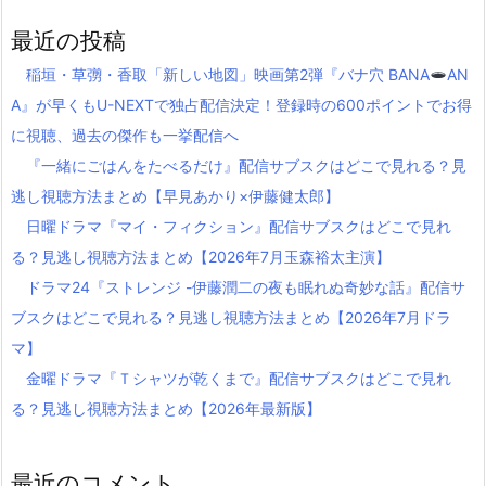
最近の投稿
稲垣・草彅・香取「新しい地図」映画第2弾『バナ穴 BANA
AN
A』が早くもU-NEXTで独占配信決定！登録時の600ポイントでお得
に視聴、過去の傑作も一挙配信へ
『一緒にごはんをたべるだけ』配信サブスクはどこで見れる？見
逃し視聴方法まとめ【早見あかり×伊藤健太郎】
日曜ドラマ『マイ・フィクション』配信サブスクはどこで見れ
る？見逃し視聴方法まとめ【2026年7月玉森裕太主演】
ドラマ24『ストレンジ -伊藤潤二の夜も眠れぬ奇妙な話』配信サ
ブスクはどこで見れる？見逃し視聴方法まとめ【2026年7月ドラ
マ】
金曜ドラマ『Ｔシャツが乾くまで』配信サブスクはどこで見れ
る？見逃し視聴方法まとめ【2026年最新版】
最近のコメント