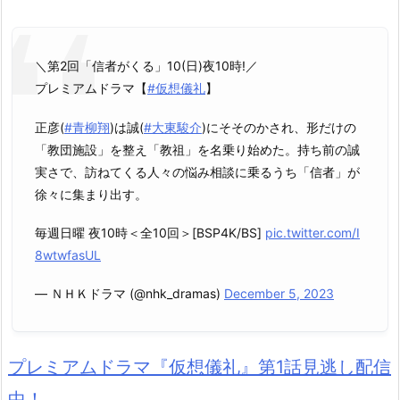
＼第2回「信者がくる」10(日)夜10時!／
プレミアムドラマ【
#仮想儀礼
】
正彦(
#青柳翔
)は誠(
#大東駿介
)にそそのかされ、形だけの
「教団施設」を整え「教祖」を名乗り始めた。持ち前の誠
実さで、訪ねてくる人々の悩み相談に乗るうち「信者」が
徐々に集まり出す。
毎週日曜 夜10時＜全10回＞[BSP4K/BS]
pic.twitter.com/I
8wtwfasUL
— ＮＨＫドラマ (@nhk_dramas)
December 5, 2023
プレミアムドラマ『仮想儀礼』第1話見逃し配信
中！