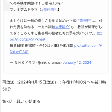
＼今を映す問題作！日曜 夜10時／
プレミアムドラマ【
#仮想儀礼
】
金もうけに一抹の虚しさを覚え始めた正彦(
#青柳翔
)は、別
れた妻を訪ねる。一方の誠(
#大東駿介
)も、教祖が留守がち
でぎくしゃくする集会所の信者たちに手を焼いていた。
htt
ps://t.co/qxv5tPkha9
毎週日曜 夜10時＜全10回＞[BSP4K/BS]
pic.twitter.com/H
DxLmlT2JR
— ＮＨＫドラマ (@nhk_dramas)
January 12, 2024
再放送（2024年1月15日放送）：午後11時00分〜午後11時
50分
第7話 戦いが始まる