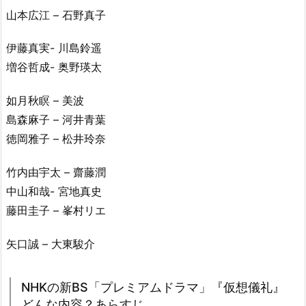
山本広江 – 石野真子
伊藤真実- 川島鈴遥
増谷哲成- 奥野瑛太
如月秋瞑 – 美波
島森麻子 – 河井青葉
徳岡雅子 – 松井玲奈
竹内由宇太 – 齋藤潤
中山和哉- 宮地真史
藤田圭子 – 峯村リエ
矢口誠 – 大東駿介
NHKの新BS「プレミアムドラマ」『仮想儀礼』
どんな内容？あらすじ