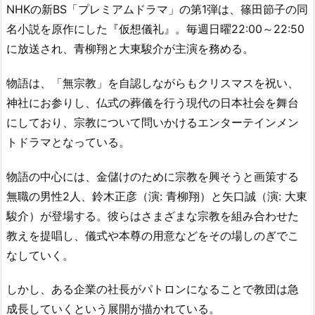
NHKの新BS「プレミアムドラマ」の第1弾は、篠田節子の同
名小説を原作にした『仮想儀礼』。毎週日曜22:00～22:50
に放送され、青柳翔と大東駿介が主演を務める。
物語は、「無宗教」を自認しながらもクリスマスを祝い、
神社にお参りし、仏式の葬儀を行う現代の日本社会を舞台
にしており、宗教について問いかけるエンターテインメン
トドラマとなっている。
物語の中心には、金儲けのために宗教を興そうと画策する
無職の男性2人、鈴木正彦（演: 青柳翔）と矢口誠（演: 大東
駿介）が登場する。彼らはさまざまな宗教を組み合わせた
教えを提唱し、儀式や本尊の用意などをその場しのぎでこ
なしていく。
しかし、ある企業の社長がパトロンになることで教団は急
成長していくという展開が描かれている。