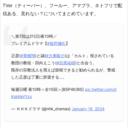
TVer（ティーバー）、フールー、アマプラ、ネトフリで配
信ある、見れない？についてまとめています。
＼第7回は21(日)夜10時／
プレミアムドラマ【
#仮想儀礼
】
正彦(
#青柳翔
)と誠(
#大東駿介
)は「カルト」視されている
教団の教祖・回向えこう(
#目黒祐樹
)と出会う。
既存の宗教法人を買えば節税できると勧められるが、警戒
した正彦は丁重に辞退する…。
毎週日曜 夜10時＜全10回＞[BSP4K/BS]
pic.twitter.com/d
KskKeVYzs
— ＮＨＫドラマ (@nhk_dramas)
January 16, 2024