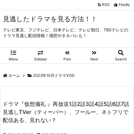
RSS
Feedly
見逃したドラマを見る方法！！
テレビ東京、フジテレビ、日本テレビ、テレビ朝日、TBSテレビの
ドラマ見逃し配信情報！感想やネタバレも！
Menu
Sidebar
Prev
Next
Search
ホーム
>
2023年10月ドラマVOD
ドラマ『仮想儀礼 』再放送1話2話3話4話5話6話7話
見逃しTVer（ティーバー）、フールー、ネトフリで
配信ある、見れない？