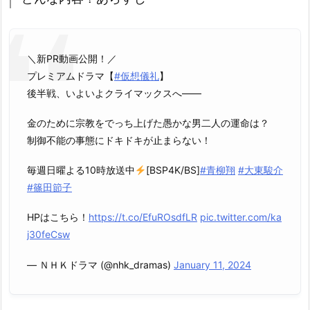
＼新PR動画公開！／
プレミアムドラマ【
#仮想儀礼
】
後半戦、いよいよクライマックスへ――
金のために宗教をでっち上げた愚かな男二人の運命は？
制御不能の事態にドキドキが止まらない！
毎週日曜よる10時放送中
[BSP4K/BS]
#青柳翔
#大東駿介
#篠田節子
HPはこちら！
https://t.co/EfuROsdfLR
pic.twitter.com/ka
j30feCsw
— ＮＨＫドラマ (@nhk_dramas)
January 11, 2024