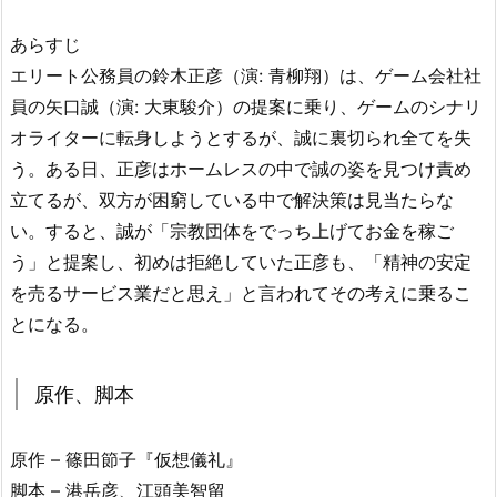
あらすじ
エリート公務員の鈴木正彦（演: 青柳翔）は、ゲーム会社社
員の矢口誠（演: 大東駿介）の提案に乗り、ゲームのシナリ
オライターに転身しようとするが、誠に裏切られ全てを失
う。ある日、正彦はホームレスの中で誠の姿を見つけ責め
立てるが、双方が困窮している中で解決策は見当たらな
い。すると、誠が「宗教団体をでっち上げてお金を稼ご
う」と提案し、初めは拒絶していた正彦も、「精神の安定
を売るサービス業だと思え」と言われてその考えに乗るこ
とになる。
原作、脚本
原作 – 篠田節子『仮想儀礼』
脚本 – 港岳彦、江頭美智留