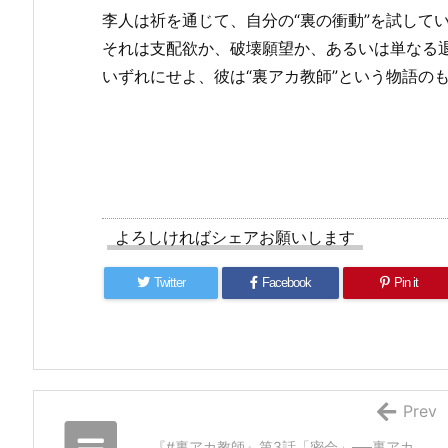
李人は祈を通じて、自分の“裏の衝動”を試して
それは支配欲か、破壊願望か、あるいは単なる
いずれにせよ、彼は“裏アカ教師”という物語の
よろしければシェアお願いします
Twitter
Facebook
Pin it
Prev
『#裏アカ教師』第3話「密会」──裏アカ