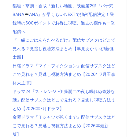
稲垣・草彅・香取「新しい地図」映画第2弾『バナ穴
BANA
ANA』が早くもU-NEXTで独占配信決定！登
録時の600ポイントでお得に視聴、過去の傑作も一挙
配信へ
『一緒にごはんをたべるだけ』配信サブスクはどこで
見れる？見逃し視聴方法まとめ【早見あかり×伊藤健
太郎】
日曜ドラマ『マイ・フィクション』配信サブスクはど
こで見れる？見逃し視聴方法まとめ【2026年7月玉森
裕太主演】
ドラマ24『ストレンジ -伊藤潤二の夜も眠れぬ奇妙な
話』配信サブスクはどこで見れる？見逃し視聴方法ま
とめ【2026年7月ドラマ】
金曜ドラマ『Ｔシャツが乾くまで』配信サブスクはど
こで見れる？見逃し視聴方法まとめ【2026年最新
版】