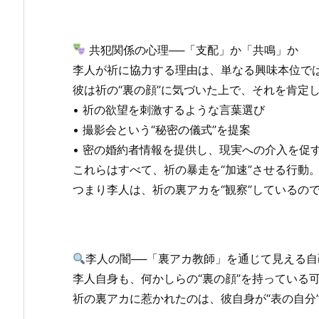
共犯関係の心理──「支配」か「共鳴」か
李人が祈に協力する理由は、単なる興味本位で
彼は祈の“裏の顔”に気づいた上で、それを肯定
• 祈の欲望を刺激するような言葉選び
• 撮影会という“秘密の儀式”を提案
• 密の婚約者情報を提供し、現実への介入を促
これらはすべて、祈の暴走を“加速”させる行動
つまり李人は、祈の裏アカを“観察”しているので
李人の闇──「裏アカ教師」を通じて見える自
李人自身も、何かしらの“裏の顔”を持っている
祈の裏アカに惹かれたのは、彼自身が“表の自分