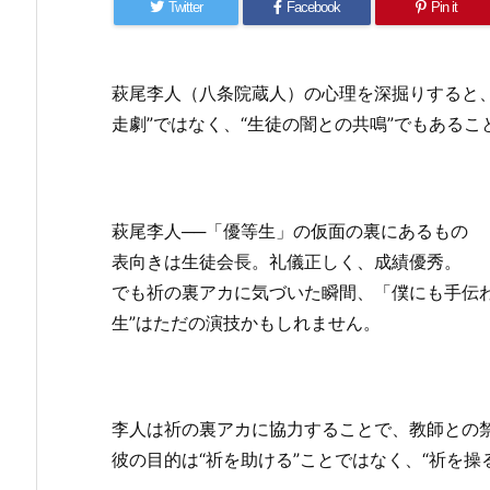
Twitter
Facebook
Pin it
萩尾李人（八条院蔵人）の心理を深掘りすると、
走劇”ではなく、“生徒の闇との共鳴”でもある
萩尾李人──「優等生」の仮面の裏にあるもの
表向きは生徒会長。礼儀正しく、成績優秀。
でも祈の裏アカに気づいた瞬間、「僕にも手伝
生”はただの演技かもしれません。
李人は祈の裏アカに協力することで、教師との
彼の目的は“祈を助ける”ことではなく、“祈を操