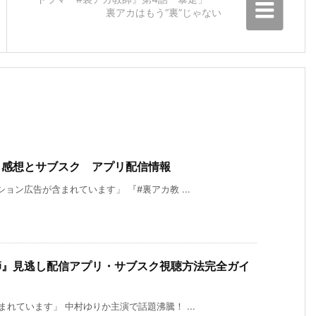
裏アカはもう“裏”じゃない
』感想とサブスク アプリ配信情報
ョン広告が含まれています」 『#裏アカ教 ...
師』見逃し配信アプリ・サブスク視聴方法完全ガイ
れています」 中村ゆりか主演で話題沸騰！ ...