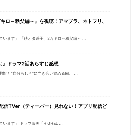
万キロ～秩父編～』を視聴！アマプラ、ネトフリ、
います」 「鉄オタ道子、2万キロ～秩父編～ ...
よ』ドラマ2話あらすじ感想
由”と“自分らしさ”に向き合い始める回。 ...
マ配信TVer（ティーバー）見れない！アプリ配信ど
す」 ドラマ映画「HiGH&L ...