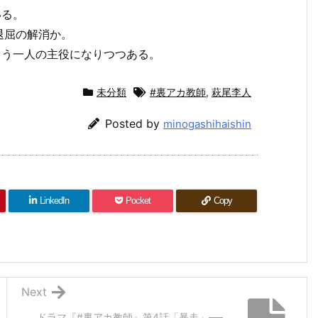
いる。
退屈の解消か。
もう一人の主役になりつつある。
未分類
#裏アカ教師
,
萩尾李人
Posted by
minogashihaishin
LinkedIn
Pocket
Copy
Next
ドラマ『#裏アカ教師』第4話「暴走」──