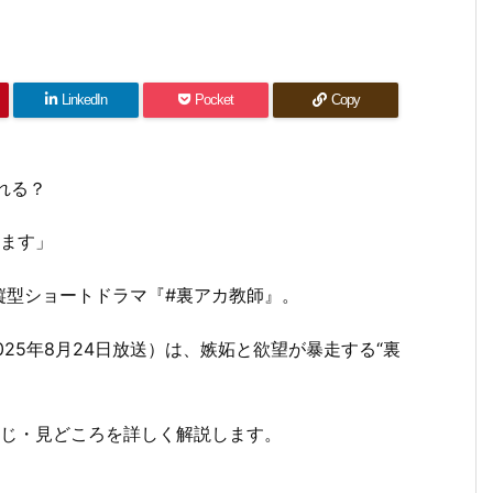
LinkedIn
Pocket
Copy
います」
縦型ショートドラマ『#裏アカ教師』。
25年8月24日放送）は、嫉妬と欲望が暴走する“裏
すじ・見どころを詳しく解説します。