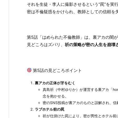
それを生徒・李人に撮影させるという“罠”を実
密は不倫疑惑をかけられ、教師としての信頼を
第5話「はめられた不倫教師」は、裏アカの闇が
見どころはズバリ、
祈の策略が密の人生を崩壊
第5話の見どころポイント
裏アカの正体が牙をむく
真島祈（中村ゆりか）が運営する裏アカ「ho
念を抱かせる。
密のSNS投稿が裏アカのものと誤解され、信
ラブホテル前の罠
祈が仕掛けた罠により、密が男性とホテル前