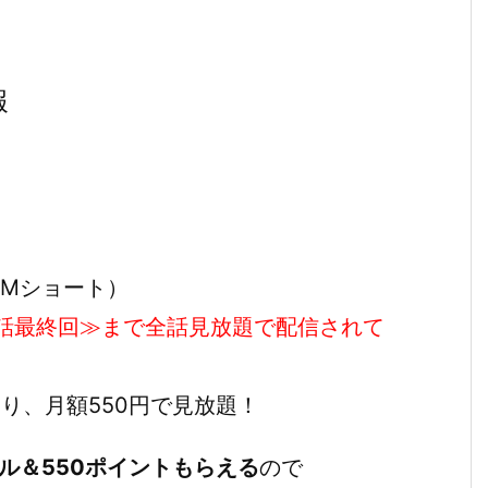
報
MMショート）
30話最終回≫まで全話見放題で配信されて
おり、月額550円で見放題！
ル＆550ポイントもらえる
ので