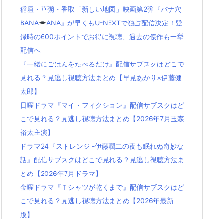
稲垣・草彅・香取「新しい地図」映画第2弾『バナ穴
BANA
ANA』が早くもU-NEXTで独占配信決定！登
録時の600ポイントでお得に視聴、過去の傑作も一挙
配信へ
『一緒にごはんをたべるだけ』配信サブスクはどこで
見れる？見逃し視聴方法まとめ【早見あかり×伊藤健
太郎】
日曜ドラマ『マイ・フィクション』配信サブスクはど
こで見れる？見逃し視聴方法まとめ【2026年7月玉森
裕太主演】
ドラマ24『ストレンジ -伊藤潤二の夜も眠れぬ奇妙な
話』配信サブスクはどこで見れる？見逃し視聴方法ま
とめ【2026年7月ドラマ】
金曜ドラマ『Ｔシャツが乾くまで』配信サブスクはど
こで見れる？見逃し視聴方法まとめ【2026年最新
版】