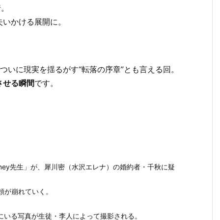
行。
失いかける展開に。
ついに現実を揺るがす“転落の序章”とも言える回。
させる瞬間
です。
ney先生」が、犀川密（水沢エレナ）の婚約者・千秋に疑
頼が崩れていく。
にいる写真が生徒・李人によって撮影される。