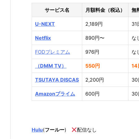
サービス名
月額料金（税込）
無
U-NEXT
2,189円
3
Netflix
890円〜
な
FODプレミアム
976円
な
（DMM TV）
550円
1
TSUTAYA DISCAS
2,200円
3
Amazonプライム
600円
3
Hulu
(
フールー
)
配信なし