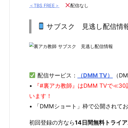
＜TBS FREE＞
配信なし
サブスク 見逃し配信情
配信サービス：
（DMM TV）
（D
•
『#裏アカ教師』はDMM TVで≪
います！
• 「DMMショート」枠で公開されて
初回登録の方なら
14日間無料トライア