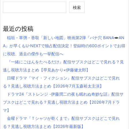
検索
最近の投稿
稲垣・草彅・香取「新しい地図」映画第2弾『バナ穴 BANA
AN
A』が早くもU-NEXTで独占配信決定！登録時の600ポイントでお得
に視聴、過去の傑作も一挙配信へ
『一緒にごはんをたべるだけ』配信サブスクはどこで見れる？見
逃し視聴方法まとめ【早見あかり×伊藤健太郎】
日曜ドラマ『マイ・フィクション』配信サブスクはどこで見れ
る？見逃し視聴方法まとめ【2026年7月玉森裕太主演】
ドラマ24『ストレンジ -伊藤潤二の夜も眠れぬ奇妙な話』配信サ
ブスクはどこで見れる？見逃し視聴方法まとめ【2026年7月ドラ
マ】
金曜ドラマ『Ｔシャツが乾くまで』配信サブスクはどこで見れ
る？見逃し視聴方法まとめ【2026年最新版】