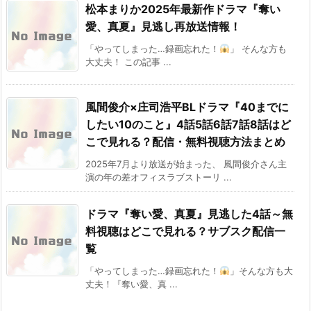
松本まりか2025年最新作ドラマ『奪い
愛、真夏』見逃し再放送情報！
「やってしまった…録画忘れた！
」 そんな方も
大丈夫！ この記事 ...
風間俊介×庄司浩平BLドラマ『40までに
したい10のこと』4話5話6話7話8話はど
こで見れる？配信・無料視聴方法まとめ
2025年7月より放送が始まった、 風間俊介さん主
演の年の差オフィスラブストーリ ...
ドラマ『奪い愛、真夏』見逃した4話～無
料視聴はどこで見れる？サブスク配信一
覧
「やってしまった…録画忘れた！
」そんな方も大
丈夫！『奪い愛、真 ...