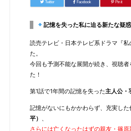
Twitter
Facebook
Pin it
記憶を失った私
に迫る新たな疑惑
読売テレビ・日本テレビ系ドラマ『私
た。
今回も予測不能な展開が続き、視聴者
た！
第1話で1年間の記憶を失った
主人公・
記憶がないにもかかわらず、充実した
平）
、
さらには亡くなったはずの親友・篠原