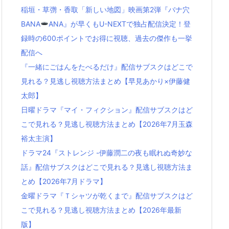
稲垣・草彅・香取「新しい地図」映画第2弾『バナ穴
BANA
ANA』が早くもU-NEXTで独占配信決定！登
録時の600ポイントでお得に視聴、過去の傑作も一挙
配信へ
『一緒にごはんをたべるだけ』配信サブスクはどこで
見れる？見逃し視聴方法まとめ【早見あかり×伊藤健
太郎】
日曜ドラマ『マイ・フィクション』配信サブスクはど
こで見れる？見逃し視聴方法まとめ【2026年7月玉森
裕太主演】
ドラマ24『ストレンジ -伊藤潤二の夜も眠れぬ奇妙な
話』配信サブスクはどこで見れる？見逃し視聴方法ま
とめ【2026年7月ドラマ】
金曜ドラマ『Ｔシャツが乾くまで』配信サブスクはど
こで見れる？見逃し視聴方法まとめ【2026年最新
版】