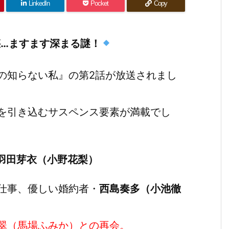
LinkedIn
Pocket
Copy
…ますます深まる謎！
の知らない私』の第2話が放送されまし
を引き込むサスペンス要素が満載でし
羽田芽衣（小野花梨）
仕事、優しい婚約者・
西島奏多（小池徹
翠（馬場ふみか）との再会。