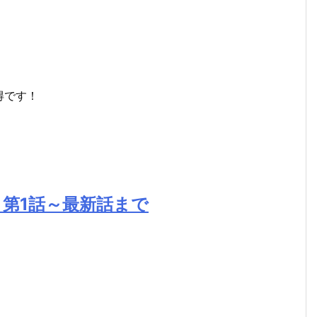
得です！
」第1話～最新話まで