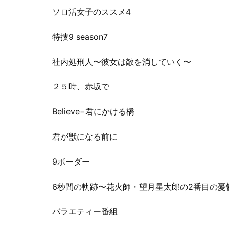
ソロ活女子のススメ4
特捜9 season7
社内処刑人〜彼女は敵を消していく〜
２５時、赤坂で
Believe−君にかける橋
君が獣になる前に
9ボーダー
6秒間の軌跡〜花火師・望月星太郎の2番目の憂
バラエティー番組