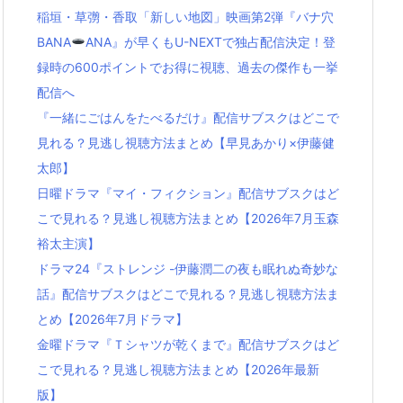
稲垣・草彅・香取「新しい地図」映画第2弾『バナ穴
BANA
ANA』が早くもU-NEXTで独占配信決定！登
録時の600ポイントでお得に視聴、過去の傑作も一挙
配信へ
『一緒にごはんをたべるだけ』配信サブスクはどこで
見れる？見逃し視聴方法まとめ【早見あかり×伊藤健
太郎】
日曜ドラマ『マイ・フィクション』配信サブスクはど
こで見れる？見逃し視聴方法まとめ【2026年7月玉森
裕太主演】
ドラマ24『ストレンジ -伊藤潤二の夜も眠れぬ奇妙な
話』配信サブスクはどこで見れる？見逃し視聴方法ま
とめ【2026年7月ドラマ】
金曜ドラマ『Ｔシャツが乾くまで』配信サブスクはど
こで見れる？見逃し視聴方法まとめ【2026年最新
版】