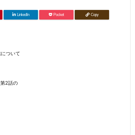
LinkedIn
Pocket
Copy
マ第2話の