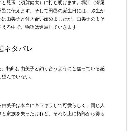
いと児玉（須賀健太）に打ち明けます。堀江（深尾
田邑に伝えます。そして田邑の誕生日には、弥生が
郎は由美子と付き合い始めましたが、由美子のよそ
迎える中で、物語は進展していきます
想ネタバレ
た。拓郎は由美子と釣り合うようにと焦っている感
と望んでいない。
る由美子は本当にキラキラして可愛らしく、同じ人
事と家族を失ったけれど、それ以上に拓郎から得ら