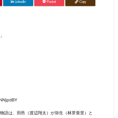
LinkedIn
Pocket
Copy
す」
VNNjpdBY
。物語は、田邑（渡辺翔太）が弥生（林芽亜里）と