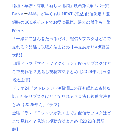
稲垣・草彅・香取「新しい地図」映画第2弾『バナ穴
BANA
ANA』が早くもU-NEXTで独占配信決定！登
録時の600ポイントでお得に視聴、過去の傑作も一挙
配信へ
『一緒にごはんをたべるだけ』配信サブスクはどこで
見れる？見逃し視聴方法まとめ【早見あかり×伊藤健
太郎】
日曜ドラマ『マイ・フィクション』配信サブスクはど
こで見れる？見逃し視聴方法まとめ【2026年7月玉森
裕太主演】
ドラマ24『ストレンジ -伊藤潤二の夜も眠れぬ奇妙な
話』配信サブスクはどこで見れる？見逃し視聴方法ま
とめ【2026年7月ドラマ】
金曜ドラマ『Ｔシャツが乾くまで』配信サブスクはど
こで見れる？見逃し視聴方法まとめ【2026年最新
版】