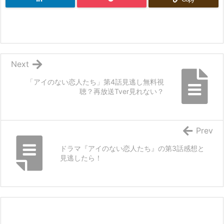
Next
「アイのない恋人たち」第4話見逃し無料視
聴？再放送Tver見れない？
Prev
ドラマ『アイのない恋人たち』の第3話感想と
見逃したら！