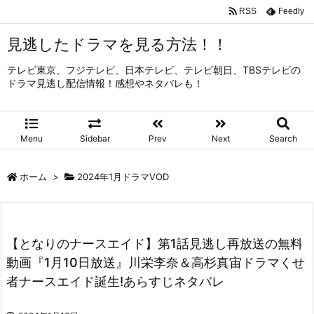
RSS
Feedly
見逃したドラマを見る方法！！
テレビ東京、フジテレビ、日本テレビ、テレビ朝日、TBSテレビの
ドラマ見逃し配信情報！感想やネタバレも！
Menu
Sidebar
Prev
Next
Search
ホーム
>
2024年1月ドラマVOD
【となりのナースエイド】第1話見逃し再放送の無料
動画『1月10日放送』川栄李奈＆高杉真宙ドラマくせ
者ナースエイド誕生!あらすじネタバレ