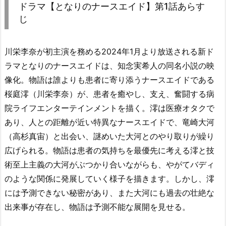
ドラマ【となりのナースエイド】第1話あらす
じ
川栄李奈が初主演を務める2024年1月より放送される新ド
ラマとなりのナースエイドは、知念実希人の同名小説の映
像化。物語は誰よりも患者に寄り添うナースエイドである
桜庭澪（川栄李奈）が、患者を癒やし、支え、奮闘する病
院ライフエンターテインメントを描く。澪は医療オタクで
あり、人との距離が近い特異なナースエイドで、竜崎大河
（高杉真宙）と出会い、謎めいた大河とのやり取りが繰り
広げられる。物語は患者の気持ちを最優先に考える澪と技
術至上主義の大河がぶつかり合いながらも、やがてバディ
のような関係に発展していく様子を描きます。しかし、澪
には予測できない秘密があり、また大河にも過去の壮絶な
出来事が存在し、物語は予測不能な展開を見せる。