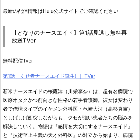
最新の配信情報はHulu公式サイトでご確認ください
【となりのナースエイド】第1話見逃し無料再
放送TVer
無料配信Tver
第1話 くせ者ナースエイド誕生! ｜ TVer
新米ナースエイドの桜庭澪（川栄李奈）は、超有名病院で
医療オタクかつ前向きな性格の若手看護師。彼女は変わり
者で俺様タイプのイケメン外科医・竜崎大河（高杉真宙）
としばしば衝突しながらも、クセが強い患者たちの悩みを
解決していく。物語は『感情を大切にするナースエイド』
と『技術至上主義の天才外科医』の対立から始まり、病院