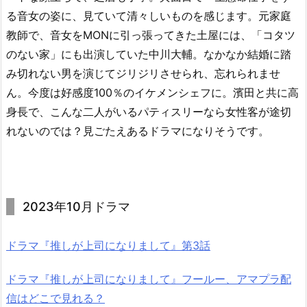
る音女の姿に、見ていて清々しいものを感じます。元家庭
教師で、音女をMONに引っ張ってきた土屋には、「コタツ
のない家」にも出演していた中川大輔。なかなか結婚に踏
み切れない男を演じてジリジリさせられ、忘れられませ
ん。今度は好感度100％のイケメンシェフに。濱田と共に高
身長で、こんな二人がいるパティスリーなら女性客が途切
れないのでは？見ごたえあるドラマになりそうです。
2023年10月ドラマ
ドラマ『推しが上司になりまして』第3話
ドラマ『推しが上司になりまして』フールー、アマプラ配
信はどこで見れる？