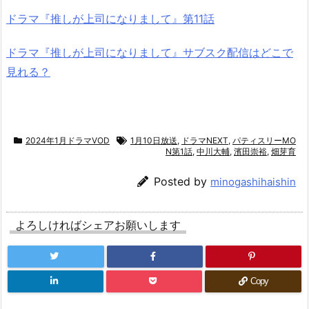
ドラマ『推しが上司になりまして』第11話
ドラマ『推しが上司になりまして』サブスク配信はどこで
見れる？
2024年1月ドラマVOD
1月10日放送
,
ドラマNEXT
,
パティスリーMO
N第1話
,
中川大輔
,
濱田崇裕
,
畑芽育
Posted by
minogashihaishin
よろしければシェアお願いします
Copy