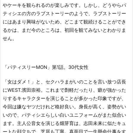
やケーキを観られるのが楽しみです。しかし、どうやらパ
ティシエの方のラブストーリーのようで、ラブストーリー
にはあまり興味がないため、どこまて観続けることができ
るかは、まだ今のところは、初回を観てみないとわかりま
せん。
「パティスリーMON」第1話。30代女性
「女はダメ！」と、セクハラまがいのことを言い放つ店長
にWEST.濱田崇裕。これまで剽軽だったり、癖が強かった
りするキャラクターを演じることが多かった印象ですが、
今回は嫌なヤツだけれど格好良い。身長が高く、姿勢がい
いので、パティシエらしい白いユニフォームがまた似合い
ます。主人公音女を演じる畑芽育は、志田未来に似たキュ
ートな顔立ちで、芝居も丁寧。真面目で一生懸命仕事をす