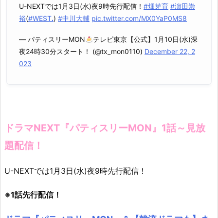
U-NEXTでは1月3日(水)夜9時先行配信！
#畑芽育
#濵田崇
裕
(
#WESTꓸ
)
#中川大輔
pic.twitter.com/MX0YaP0MS8
— パティスリーMON
テレビ東京【公式】1月10日(水)深
夜24時30分スタート！ (@tx_mon0110)
December 22, 2
023
ドラマNEXT『パティスリーMON』1話～見放
題配信！
U-NEXTでは1月3日(水)夜9時先行配信！
※1話先行配信！