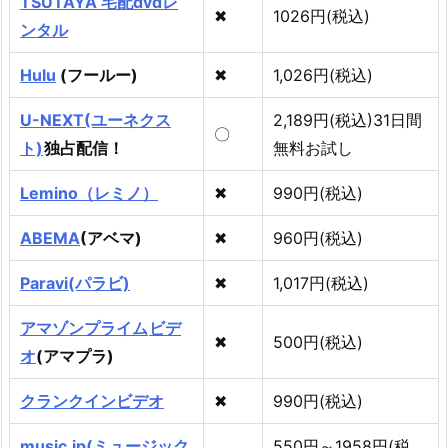
TSUTAYA 宅配dvdレ
✖
1026円(税込)
ンタル
Hulu
(フールー)
✖
1,026円(税込)
U-NEXT(ユーネクス
2,189円(税込)31日間
〇
ト)
独占配信！
無料お試し
Lemino（レミノ）
✖
990円(税込)
ABEMA
(アベマ)
✖
960円(税込)
Paravi(パラビ)
✖
1,017円(税込)
アマゾンプライム
ビデ
✖
500円(税込)
オ
(アマプラ)
クランクインビデオ
✖
990円(税込)
music.jp(ミュージック
550円～1958円(税