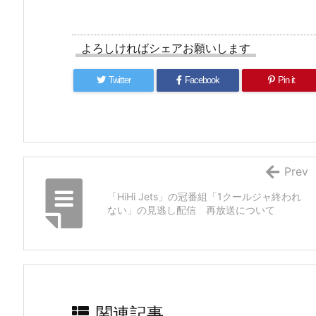
よろしければシェアお願いします
Twitter
Facebook
Pin it
Prev
「HiHi Jets」の冠番組「1クールジャ終われ
ない」の見逃し配信 再放送について
関連記事