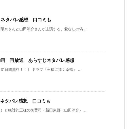
じネタバレ感想 口コミも
奈さんと山田涼介さんが主演する、愛なしの偽 ...
動画 再放送 あらすじネタバレ感想
1日間無料！！】 ドラマ『王様に捧ぐ薬指』 ...
じネタバレ感想 口コミも
と絶対的王様の御曹司・新田東郷（山田涼介） ...