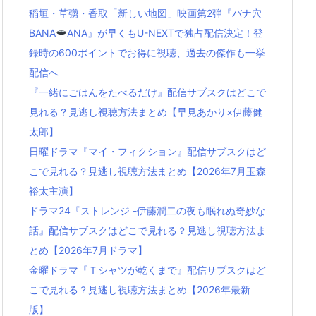
稲垣・草彅・香取「新しい地図」映画第2弾『バナ穴
BANA
ANA』が早くもU-NEXTで独占配信決定！登
録時の600ポイントでお得に視聴、過去の傑作も一挙
配信へ
『一緒にごはんをたべるだけ』配信サブスクはどこで
見れる？見逃し視聴方法まとめ【早見あかり×伊藤健
太郎】
日曜ドラマ『マイ・フィクション』配信サブスクはど
こで見れる？見逃し視聴方法まとめ【2026年7月玉森
裕太主演】
ドラマ24『ストレンジ -伊藤潤二の夜も眠れぬ奇妙な
話』配信サブスクはどこで見れる？見逃し視聴方法ま
とめ【2026年7月ドラマ】
金曜ドラマ『Ｔシャツが乾くまで』配信サブスクはど
こで見れる？見逃し視聴方法まとめ【2026年最新
版】