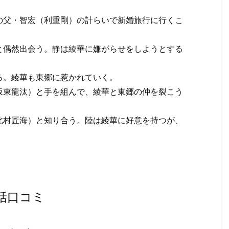
の父・智宏（利重剛）の計らいで新婚旅行に行くこ
と偶然出会う。静は綾華に嫌がらせをしようとする
る。綾華も東郷に惹かれていく。
坂東龍汰）と手を組んで、綾華と東郷の仲を裂こう
北村匠海）と知り合う。陸は綾華に好意を持つが、
話口コミ