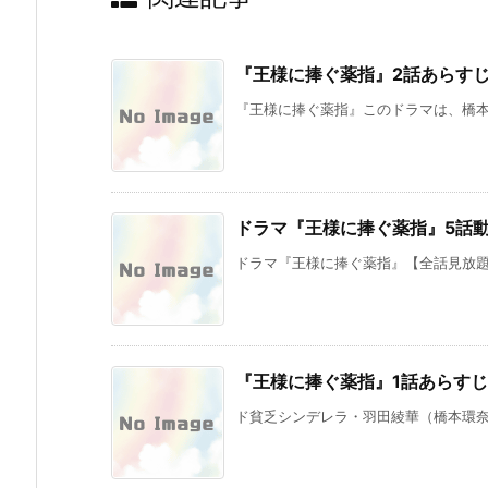
『王様に捧ぐ薬指』2話あらす
『王様に捧ぐ薬指』このドラマは、橋本環
ドラマ『王様に捧ぐ薬指』5話
ドラマ『王様に捧ぐ薬指』【全話見放題3
『王様に捧ぐ薬指』1話あらす
ド貧乏シンデレラ・羽田綾華（橋本環奈）