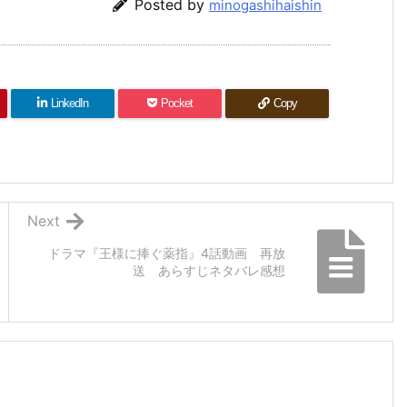
Posted by
minogashihaishin
LinkedIn
Pocket
Copy
Next
ドラマ『王様に捧ぐ薬指』4話動画 再放
送 あらすじネタバレ感想