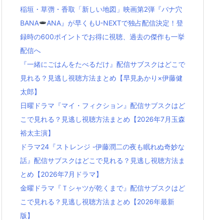
稲垣・草彅・香取「新しい地図」映画第2弾『バナ穴
BANA
ANA』が早くもU-NEXTで独占配信決定！登
録時の600ポイントでお得に視聴、過去の傑作も一挙
配信へ
『一緒にごはんをたべるだけ』配信サブスクはどこで
見れる？見逃し視聴方法まとめ【早見あかり×伊藤健
太郎】
日曜ドラマ『マイ・フィクション』配信サブスクはど
こで見れる？見逃し視聴方法まとめ【2026年7月玉森
裕太主演】
ドラマ24『ストレンジ -伊藤潤二の夜も眠れぬ奇妙な
話』配信サブスクはどこで見れる？見逃し視聴方法ま
とめ【2026年7月ドラマ】
金曜ドラマ『Ｔシャツが乾くまで』配信サブスクはど
こで見れる？見逃し視聴方法まとめ【2026年最新
版】