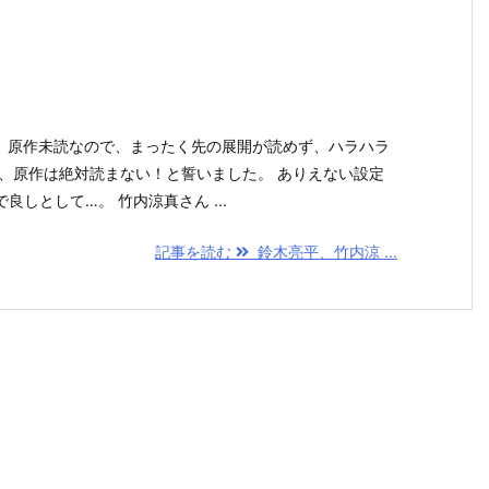
船』原作未読なので、まったく先の展開が読めず、ハラハラ
ろ、原作は絶対読まない！と誓いました。 ありえない設定
しとして…。 竹内涼真さん ...
記事を読む
鈴木亮平、竹内涼 ...