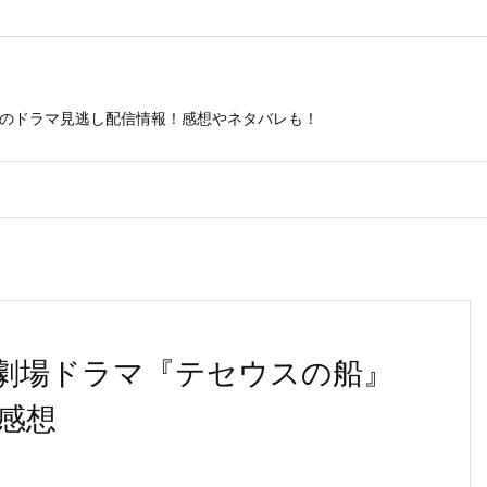
ビのドラマ見逃し配信情報！感想やネタバレも！
劇場ドラマ『テセウスの船』
感想