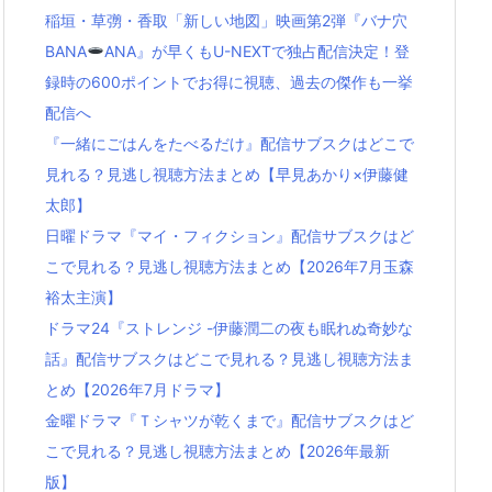
稲垣・草彅・香取「新しい地図」映画第2弾『バナ穴
BANA
ANA』が早くもU-NEXTで独占配信決定！登
録時の600ポイントでお得に視聴、過去の傑作も一挙
配信へ
『一緒にごはんをたべるだけ』配信サブスクはどこで
見れる？見逃し視聴方法まとめ【早見あかり×伊藤健
太郎】
日曜ドラマ『マイ・フィクション』配信サブスクはど
こで見れる？見逃し視聴方法まとめ【2026年7月玉森
裕太主演】
ドラマ24『ストレンジ -伊藤潤二の夜も眠れぬ奇妙な
話』配信サブスクはどこで見れる？見逃し視聴方法ま
とめ【2026年7月ドラマ】
金曜ドラマ『Ｔシャツが乾くまで』配信サブスクはど
こで見れる？見逃し視聴方法まとめ【2026年最新
版】