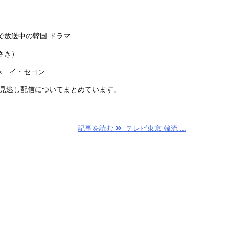
で放送中の韓国 ドラマ
さき）
× イ・セヨン
の見逃し配信についてまとめています。
記事を読む
テレビ東京 韓流 ...