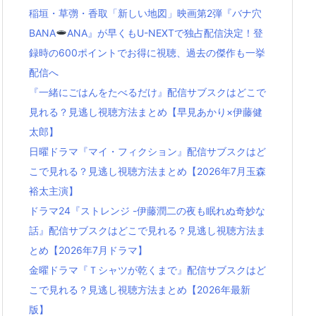
稲垣・草彅・香取「新しい地図」映画第2弾『バナ穴
BANA
ANA』が早くもU-NEXTで独占配信決定！登
録時の600ポイントでお得に視聴、過去の傑作も一挙
配信へ
『一緒にごはんをたべるだけ』配信サブスクはどこで
見れる？見逃し視聴方法まとめ【早見あかり×伊藤健
太郎】
日曜ドラマ『マイ・フィクション』配信サブスクはど
こで見れる？見逃し視聴方法まとめ【2026年7月玉森
裕太主演】
ドラマ24『ストレンジ -伊藤潤二の夜も眠れぬ奇妙な
話』配信サブスクはどこで見れる？見逃し視聴方法ま
とめ【2026年7月ドラマ】
金曜ドラマ『Ｔシャツが乾くまで』配信サブスクはど
こで見れる？見逃し視聴方法まとめ【2026年最新
版】