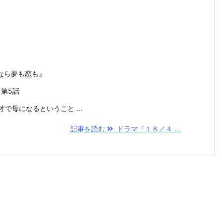
なら夢も恋も』
）第5話
で母になるということ ...
記事を読む
ドラマ『１８／４ ...