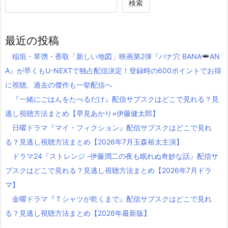
検索
最近の投稿
稲垣・草彅・香取「新しい地図」映画第2弾『バナ穴 BANA
AN
A』が早くもU-NEXTで独占配信決定！登録時の600ポイントでお得
に視聴、過去の傑作も一挙配信へ
『一緒にごはんをたべるだけ』配信サブスクはどこで見れる？見
逃し視聴方法まとめ【早見あかり×伊藤健太郎】
日曜ドラマ『マイ・フィクション』配信サブスクはどこで見れ
る？見逃し視聴方法まとめ【2026年7月玉森裕太主演】
ドラマ24『ストレンジ -伊藤潤二の夜も眠れぬ奇妙な話』配信サ
ブスクはどこで見れる？見逃し視聴方法まとめ【2026年7月ドラ
マ】
金曜ドラマ『Ｔシャツが乾くまで』配信サブスクはどこで見れ
る？見逃し視聴方法まとめ【2026年最新版】