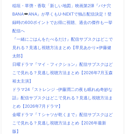
稲垣・草彅・香取「新しい地図」映画第2弾『バナ穴
BANA
ANA』が早くもU-NEXTで独占配信決定！登
録時の600ポイントでお得に視聴、過去の傑作も一挙
配信へ
『一緒にごはんをたべるだけ』配信サブスクはどこで
見れる？見逃し視聴方法まとめ【早見あかり×伊藤健
太郎】
日曜ドラマ『マイ・フィクション』配信サブスクはど
こで見れる？見逃し視聴方法まとめ【2026年7月玉森
裕太主演】
ドラマ24『ストレンジ -伊藤潤二の夜も眠れぬ奇妙な
話』配信サブスクはどこで見れる？見逃し視聴方法ま
とめ【2026年7月ドラマ】
金曜ドラマ『Ｔシャツが乾くまで』配信サブスクはど
こで見れる？見逃し視聴方法まとめ【2026年最新
版】