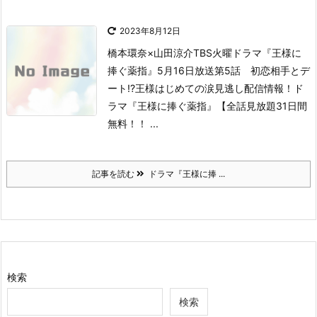
2023年8月12日
橋本環奈×山田涼介
TBS火曜ドラマ『王様に
捧ぐ薬指』
5月16日放送第5話 初恋相手とデ
ート!?王様はじめての涙
見逃し配信情報！
ド
ラマ『王様に捧ぐ薬指』【全話見放題31日間
無料！！ ...
記事を読む
ドラマ『王様に捧 ...
検索
検索