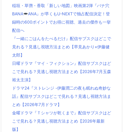
稲垣・草彅・香取「新しい地図」映画第2弾『バナ穴
BANA
ANA』が早くもU-NEXTで独占配信決定！登
録時の600ポイントでお得に視聴、過去の傑作も一挙
配信へ
『一緒にごはんをたべるだけ』配信サブスクはどこで
見れる？見逃し視聴方法まとめ【早見あかり×伊藤健
太郎】
日曜ドラマ『マイ・フィクション』配信サブスクはど
こで見れる？見逃し視聴方法まとめ【2026年7月玉森
裕太主演】
ドラマ24『ストレンジ -伊藤潤二の夜も眠れぬ奇妙な
話』配信サブスクはどこで見れる？見逃し視聴方法ま
とめ【2026年7月ドラマ】
金曜ドラマ『Ｔシャツが乾くまで』配信サブスクはど
こで見れる？見逃し視聴方法まとめ【2026年最新
版】