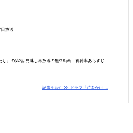
7日放送
たち』の第2話見逃し再放送の無料動画 視聴率あらすじ
。
記事を読む
ドラマ『時をかけ ...