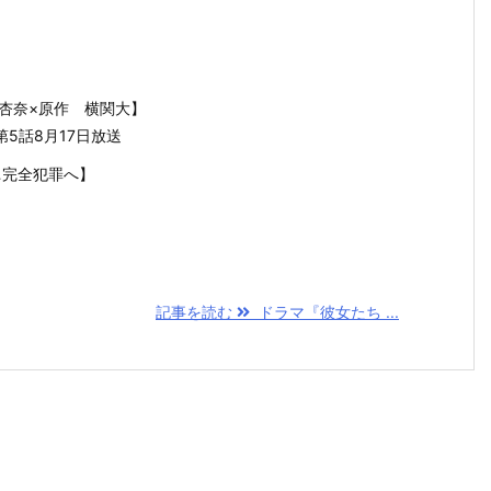
杏奈×原作 横関大】
5話8月17日放送
…完全犯罪へ】
記事を読む
ドラマ『彼女たち ...