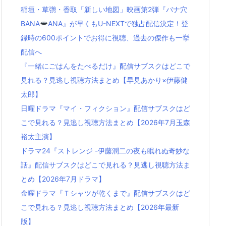
稲垣・草彅・香取「新しい地図」映画第2弾『バナ穴
BANA
ANA』が早くもU-NEXTで独占配信決定！登
録時の600ポイントでお得に視聴、過去の傑作も一挙
配信へ
『一緒にごはんをたべるだけ』配信サブスクはどこで
見れる？見逃し視聴方法まとめ【早見あかり×伊藤健
太郎】
日曜ドラマ『マイ・フィクション』配信サブスクはど
こで見れる？見逃し視聴方法まとめ【2026年7月玉森
裕太主演】
ドラマ24『ストレンジ -伊藤潤二の夜も眠れぬ奇妙な
話』配信サブスクはどこで見れる？見逃し視聴方法ま
とめ【2026年7月ドラマ】
金曜ドラマ『Ｔシャツが乾くまで』配信サブスクはど
こで見れる？見逃し視聴方法まとめ【2026年最新
版】