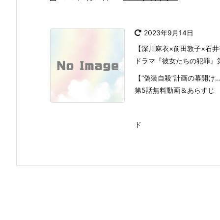
2023年9月14日
【深川麻衣×前田敦子×石井
ドラマ『彼女たちの犯罪』第
【“偽装自殺”計画の幕開け
第5話無料動画＆あらすじ
ド