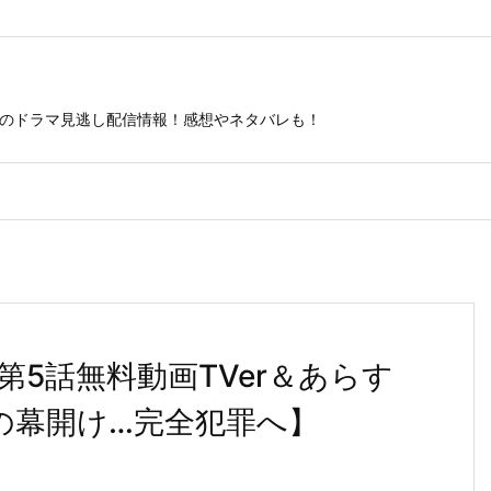
ビのドラマ見逃し配信情報！感想やネタバレも！
5話無料動画TVer＆あらす
の幕開け…完全犯罪へ】