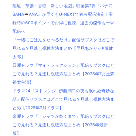
稲垣・草彅・香取「新しい地図」映画第2弾『バナ穴
BANA
ANA』が早くもU-NEXTで独占配信決定！登
録時の600ポイントでお得に視聴、過去の傑作も一挙
配信へ
『一緒にごはんをたべるだけ』配信サブスクはどこで
見れる？見逃し視聴方法まとめ【早見あかり×伊藤健
太郎】
日曜ドラマ『マイ・フィクション』配信サブスクはど
こで見れる？見逃し視聴方法まとめ【2026年7月玉森
裕太主演】
ドラマ24『ストレンジ -伊藤潤二の夜も眠れぬ奇妙な
話』配信サブスクはどこで見れる？見逃し視聴方法ま
とめ【2026年7月ドラマ】
金曜ドラマ『Ｔシャツが乾くまで』配信サブスクはど
こで見れる？見逃し視聴方法まとめ【2026年最新
版】