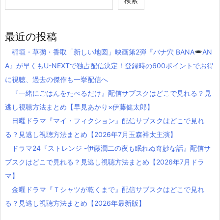
検索
最近の投稿
稲垣・草彅・香取「新しい地図」映画第2弾『バナ穴 BANA
AN
A』が早くもU-NEXTで独占配信決定！登録時の600ポイントでお得
に視聴、過去の傑作も一挙配信へ
『一緒にごはんをたべるだけ』配信サブスクはどこで見れる？見
逃し視聴方法まとめ【早見あかり×伊藤健太郎】
日曜ドラマ『マイ・フィクション』配信サブスクはどこで見れ
る？見逃し視聴方法まとめ【2026年7月玉森裕太主演】
ドラマ24『ストレンジ -伊藤潤二の夜も眠れぬ奇妙な話』配信サ
ブスクはどこで見れる？見逃し視聴方法まとめ【2026年7月ドラ
マ】
金曜ドラマ『Ｔシャツが乾くまで』配信サブスクはどこで見れ
る？見逃し視聴方法まとめ【2026年最新版】