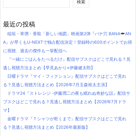
検索
最近の投稿
稲垣・草彅・香取「新しい地図」映画第2弾『バナ穴 BANA
AN
A』が早くもU-NEXTで独占配信決定！登録時の600ポイントでお得
に視聴、過去の傑作も一挙配信へ
『一緒にごはんをたべるだけ』配信サブスクはどこで見れる？見
逃し視聴方法まとめ【早見あかり×伊藤健太郎】
日曜ドラマ『マイ・フィクション』配信サブスクはどこで見れ
る？見逃し視聴方法まとめ【2026年7月玉森裕太主演】
ドラマ24『ストレンジ -伊藤潤二の夜も眠れぬ奇妙な話』配信サ
ブスクはどこで見れる？見逃し視聴方法まとめ【2026年7月ドラ
マ】
金曜ドラマ『Ｔシャツが乾くまで』配信サブスクはどこで見れ
る？見逃し視聴方法まとめ【2026年最新版】