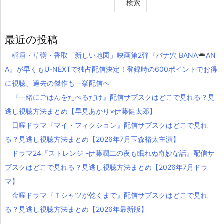
検索
最近の投稿
稲垣・草彅・香取「新しい地図」映画第2弾『バナ穴 BANA
AN
A』が早くもU-NEXTで独占配信決定！登録時の600ポイントでお得
に視聴、過去の傑作も一挙配信へ
『一緒にごはんをたべるだけ』配信サブスクはどこで見れる？見
逃し視聴方法まとめ【早見あかり×伊藤健太郎】
日曜ドラマ『マイ・フィクション』配信サブスクはどこで見れ
る？見逃し視聴方法まとめ【2026年7月玉森裕太主演】
ドラマ24『ストレンジ -伊藤潤二の夜も眠れぬ奇妙な話』配信サ
ブスクはどこで見れる？見逃し視聴方法まとめ【2026年7月ドラ
マ】
金曜ドラマ『Ｔシャツが乾くまで』配信サブスクはどこで見れ
る？見逃し視聴方法まとめ【2026年最新版】