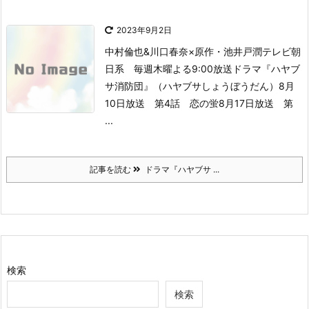
2023年9月2日
中村倫也&川口春奈×原作・池井戸潤
テレビ朝
日系 毎週木曜よる9:00放送
ドラマ『ハヤブ
サ消防団』（ハヤブサしょうぼうだん）
8月
10日放送 第4話 恋の蛍
8月17日放送 第
...
記事を読む
ドラマ『ハヤブサ ...
検索
検索