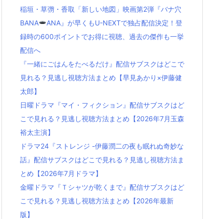
稲垣・草彅・香取「新しい地図」映画第2弾『バナ穴
BANA
ANA』が早くもU-NEXTで独占配信決定！登
録時の600ポイントでお得に視聴、過去の傑作も一挙
配信へ
『一緒にごはんをたべるだけ』配信サブスクはどこで
見れる？見逃し視聴方法まとめ【早見あかり×伊藤健
太郎】
日曜ドラマ『マイ・フィクション』配信サブスクはど
こで見れる？見逃し視聴方法まとめ【2026年7月玉森
裕太主演】
ドラマ24『ストレンジ -伊藤潤二の夜も眠れぬ奇妙な
話』配信サブスクはどこで見れる？見逃し視聴方法ま
とめ【2026年7月ドラマ】
金曜ドラマ『Ｔシャツが乾くまで』配信サブスクはど
こで見れる？見逃し視聴方法まとめ【2026年最新
版】