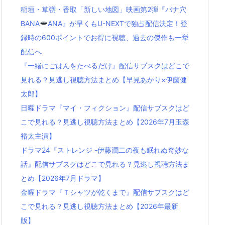
稲垣・草彅・香取「新しい地図」映画第2弾『バナ穴
BANA
ANA』が早くもU-NEXTで独占配信決定！登
録時の600ポイントでお得に視聴、過去の傑作も一挙
配信へ
『一緒にごはんをたべるだけ』配信サブスクはどこで
見れる？見逃し視聴方法まとめ【早見あかり×伊藤健
太郎】
日曜ドラマ『マイ・フィクション』配信サブスクはど
こで見れる？見逃し視聴方法まとめ【2026年7月玉森
裕太主演】
ドラマ24『ストレンジ -伊藤潤二の夜も眠れぬ奇妙な
話』配信サブスクはどこで見れる？見逃し視聴方法ま
とめ【2026年7月ドラマ】
金曜ドラマ『Ｔシャツが乾くまで』配信サブスクはど
こで見れる？見逃し視聴方法まとめ【2026年最新
版】