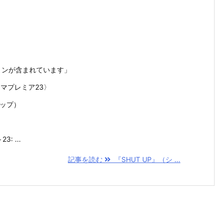
ョンが含まれています」
ラマプレミア23〉
アップ）
: ...
記事を読む
『SHUT UP』（シ ...