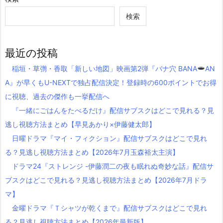
検索
最近の投稿
稲垣・草彅・香取「新しい地図」映画第2弾『バナ穴 BANA
AN
A』が早くもU-NEXTで独占配信決定！登録時の600ポイントでお得
に視聴、過去の傑作も一挙配信へ
『一緒にごはんをたべるだけ』配信サブスクはどこで見れる？見
逃し視聴方法まとめ【早見あかり×伊藤健太郎】
日曜ドラマ『マイ・フィクション』配信サブスクはどこで見れ
る？見逃し視聴方法まとめ【2026年7月玉森裕太主演】
ドラマ24『ストレンジ -伊藤潤二の夜も眠れぬ奇妙な話』配信サ
ブスクはどこで見れる？見逃し視聴方法まとめ【2026年7月ドラ
マ】
金曜ドラマ『Ｔシャツが乾くまで』配信サブスクはどこで見れ
る？見逃し視聴方法まとめ【2026年最新版】